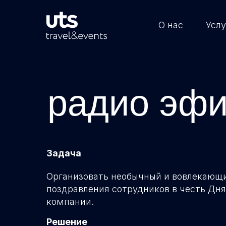
О нас
О нас
Услу
Услу
радио эфи
Задача
Организовать необычный и вовлекающ
поздравления сотрудников в честь Дн
компании.
Решение