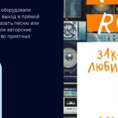
 оборудовали
и выход в прямой
казать песню или
или авторские
тво приятных