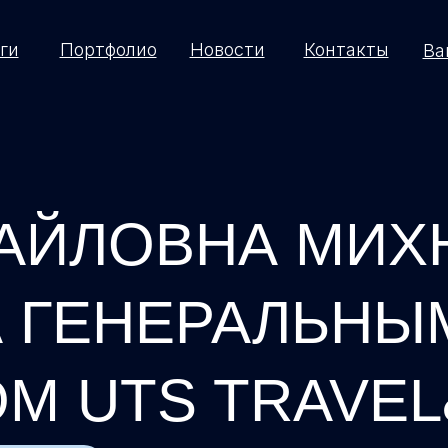
ги
ги
Портфолио
Портфолио
Новости
Новости
Контакты
Контакты
Ва
Ва
ХАЙЛОВНА МИХ
А ГЕНЕРАЛЬНЫ
М UTS TRAVE