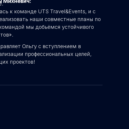
 Михневич:
е.
сь к команде UTS Travel&Events, и с
еализовать наши совместные планы по
с командой мы добьёмся устойчивого
тов».
равляет Ольгу с вступлением в
ализации профессиональных целей,
щих проектов!